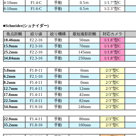
4-10mm
F1.4-C
手動
0.5ｍ
1/1.7"型C
6-10mm
F1.6-C
手動
0.5ｍ
1/2.3"型C
■Schneider(シュナイダー)
焦点距離
絞り値
絞り機構
最短撮影距離
対応カメラ
10.46mm
F2.2-16
手動
50mm
1/1.8
"型C
15.9mm
F2.3-16
手動
70mm
1/1.8
"型C
25.2mm
F2.2-16
手動
145mm
1/1.8
"型C
34.84mm
F2.3-16
手動
250mm
1/1.8
"型C
5.0mm
F1.8-11
手動
0mm
2/3"型C
6.2mm
F2.1-16
手動
0mm
2/3"型C
8.2mm
F1.4-11
手動
0mm
2/3"型C
12.7mm
F1.4-11
手動
12mm
2/3"型C
17.6mm
F1.4-11
手動
42mm
2/3"型C
22.5mm
F1.4-11
手動
82mm
2/3"型C
34.9mm
F1.9-16
手動
246mm
2/3"型C
22.9mm
F1.4-11
手動
86mm
2/3"型C
35.2mm
F1.8-16
手動
160mm
2/3"型C