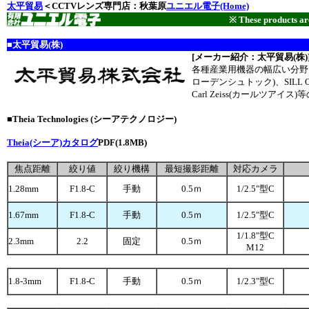
太平貿易
＜CCTVレンズ専門店：秋葉原
ユニエル電子(Home)
※ These products are
■太平貿易(株)
[メーカー紹介：太平貿易(株)
各種産業用機器の幅広い分野を取
ローデンシュトック)、SILL O
Carl Zeiss(カールツ
■Theia Technologies (シーアテクノロジー)
Theia(シーア)カタログ
PDF(1.8MB)
焦点距離
絞り値
絞り機構
最短撮影距離
対応カメラ
1.28mm
F1.8-C
手動
0.5ｍ
1/2.5"型C
1.67mm
F1.8-C
手動
0.5ｍ
1/2.5"型C
1/1.8"型C
2.3mm
2.2
固定
0.5ｍ
M12
1.8-3mm
F1.8-C
手動
0.5ｍ
1/2.3"型C