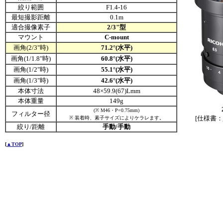
絞り範囲
F1.4-16
最短撮影距離
0.1m
適合撮像素子
2/3"型
マウント
C-mount
画角(2/3"時)
71.2°(水平)
画角(1/1.8"時)
60.8
°(水平)
画角(1/2"時)
55.1
°(水平)
画角(1/3"時)
42.6
°(水平)
本体寸法
48×59.9(67)Lmm
本体重量
149g
(※ M46・P=0.75mm)
フィルター径
[仕様書：
※ 装着時、素子サイズによりケラレます。
絞り/距離
手動/手動
[
▲TOP
]