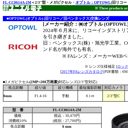
FL-CC0614A-2M
＜2/3"型・メガピクセル・
オプトル：OPTOWL
(旧リコー
※ These products are
■OPTOWL(オプトル) (旧リコー／旧ペンタックス)交換レンズ
[メーカー紹介：㈱オプトル (OPTOWL)
2024年６月末に、リコーインダスト
を引き継ぎました。
旧：ペンタックス(株)・旭光学工業。CC
ンド名が海外でも有名。
※ FAレンズ：メーカーWEBペ
※ レンズ仕様補足 [
ロック
[
2017年FAレンズカタログ
(PDF書類：6
■2メガピクセル
(2MP=200万画素)
対応レンズ(2/3"型対応)
焦点距離
絞り値
絞り機構
最短撮影距離
対応カメラ
6mm
F1.4-16
手動
0.1ｍ
2/3"型C
型 番
FL-CC0614A-2M
価格
税込：30,470円
消費税10%
(税別：27,700円)
焦点距離
6 mm