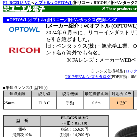
FL-BC2518-VG
＜
オプトル：OPTOWL
(旧リコー：RICOH／旧ペンタック
※ These products are
■OPTOWL(オプトル) (旧リコー／旧ペンタックス)交換レンズ
[メーカー紹介：㈱オプトル (OPTOWL)
2024年６月末に、リコーインダスト
を引き継ぎました。
旧：ペンタックス(株)・旭光学工業。CC
ンド名が海外でも有名。
※ FAレンズ：メーカーWEBペ
※ レンズ仕様補足 [
ロック
[
2017年FAレンズカタログ
(PDF書類：6
■単焦点レンズ(1"型対応)
焦点距離
絞り値
絞り機構
最短撮影距離
対応カメラ
25mm
F1.8-C
手動
0.6m
1
"型C
FL-BC2518-VG
型 番
(= 旧：B2518)
価格
税込：15,620円
消費税10%
(税別：14,200円)