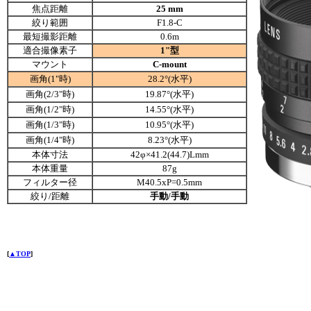
焦点距離
25 mm
絞り範囲
F1.8-C
最短撮影距離
0.6m
適合撮像素子
1"型
マウント
C-mount
画角(1"時)
28.2
°(水平)
画角(2/3"時)
19.87°(水平)
画角(1/2"時)
14.55°(水平)
画角(1/3"時)
10.95°(水平)
画角(1/4"時)
8.23
°(水平)
本体寸法
42φ×41.2(44.7)Lmm
本体重量
87g
フィルター径
M40.5xP=0.5mm
絞り/距離
手動/手動
[
▲TOP
]