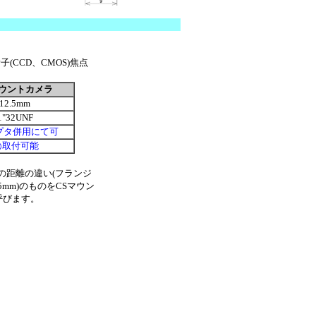
CCD、CMOS)焦点
。
マウントカメラ
12.5mm
1"32UNF
プタ併用にて可
◯取付可能
の距離の違い(フランジ
mm)のものをCSマウン
と呼びます。