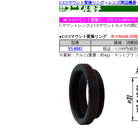
C/CSマウント変換リング
＜
レンズ周辺機器
■
C/CSマウント変換リング(C/CS-MOUNT 
CマウントレンズとCSマウントカメラの間
●C/CSマウント変換リング
※ VM400 の
型番
価格：消費税
YS-0005
税込：1,100円(税別：
※素材：アルミ(重量：約4g)・マットブラ