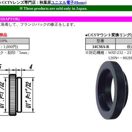
＜CCTVレンズ専門店：秋葉原
ユニエル電子(Home)
※ These products are sold only in Japan.
ADAPTOR)
に装着して、フランジバックの修正をします。
代替品
●C/CSマウント変換リング(大
10%
型番
1,000円)
34CMA-R
税
ック・刻印「5mm」
※対応機種：WAT-232・231
120N+・902H2・9