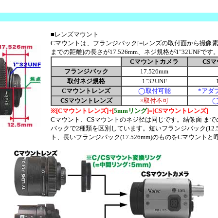
■レンズマウント
Cマウントは、フランジバック[=レンズの取付面から撮像素子(
までの距離]の長さが17.526mm、ネジ規格が1"32UNFです
Cマウントカメラ
CS
フランジバック
17.526mm
取付ネジ規格
1"32UNF
Cマウントレンズ
◯取付可能
*アダ
CSマウントレンズ
×取付不可
※[Cマウントレンズ]+[
5mmリング
]=[CSマウントレンズ]
Cマウント、CSマウントのネジ径は同じです。結像面 まで
バックで2種類を区別しています。短いフランジバック(12.5
ト、長いフランジバック(17.526mm)のものをCマウント